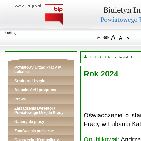
Ładuję
JESTEŚ TUTAJ
Portal
Kon
Powiatowy Urząd Pracy w
Rok 2024
Lubaniu
Struktura Urzędu
Aktualności i programy
Prawo
Zarządzenia Dyrektora
Powiatowego Urzędu Pracy
Oświadczenie o sta
Nabory do pracy
Pracy w Lubaniu Ka
Zamówienia publiczne
Opublikowal:
Andrze
Ogłoszenia i Komunikaty