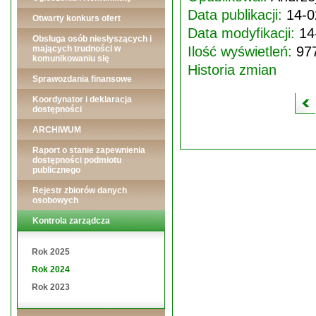
Data publikacji:
14-0
Otwarty konkurs ofert
Data modyfikacji:
14
Obsługa osób niesłyszących i
mających trudności w
Ilość wyświetleń:
97
komunikowaniu się
Historia zmian
Sprawozdania finansowe
Koordynator i deklaracja
dostępności
ARCHIWUM
Raport o stanie zapewnienia
dostępności podmiotu
publicznego
Rejestr zbiorów danych
osobowych
Kontrola zarządcza
Rok 2025
Rok 2024
Rok 2023