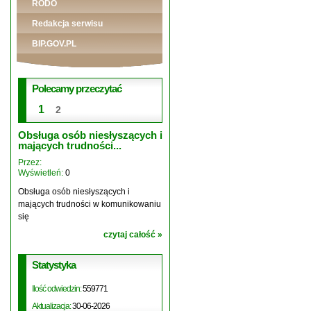
RODO
Redakcja serwisu
BIP.GOV.PL
Polecamy przeczytać
2
1
Ogłoszenia i Komunikaty
Przez:
Wyświetleń:
8755
Ważny Komunikat
czytaj całość
Statystyka
Ilość odwiedzin:
559771
Aktualizacja:
30-06-2026