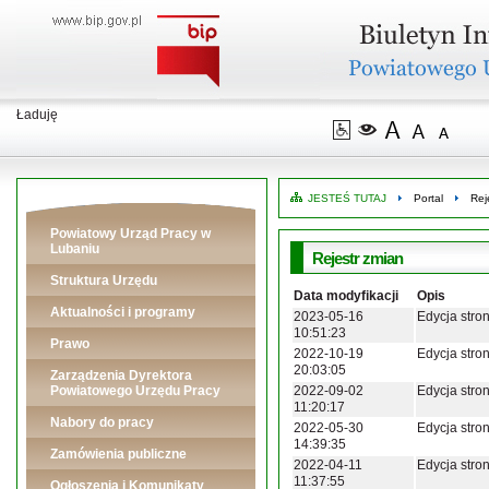
Ładuję
JESTEŚ TUTAJ
Portal
Rej
Powiatowy Urząd Pracy w
Lubaniu
Rejestr zmian
Struktura Urzędu
Data modyfikacji
Opis
Aktualności i programy
2023-05-16
Edycja stron
10:51:23
Prawo
2022-10-19
Edycja stron
20:03:05
Zarządzenia Dyrektora
Powiatowego Urzędu Pracy
2022-09-02
Edycja stron
11:20:17
Nabory do pracy
2022-05-30
Edycja stron
14:39:35
Zamówienia publiczne
2022-04-11
Edycja stron
11:37:55
Ogłoszenia i Komunikaty